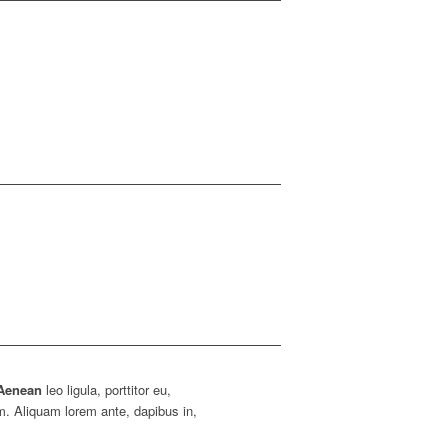
Aenean
leo ligula, porttitor eu,
im. Aliquam lorem ante, dapibus in,