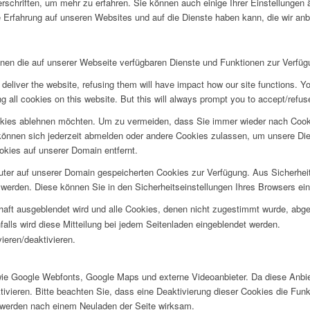
rschriften, um mehr zu erfahren. Sie können auch einige Ihrer Einstellungen
 Erfahrung auf unseren Websites und auf die Dienste haben kann, die wir an
hnen die auf unserer Webseite verfügbaren Dienste und Funktionen zur Verfügu
deliver the website, refusing them will have impact how our site functions. Y
 all cookies on this website. But this will always prompt you to accept/refuse
okies ablehnen möchten. Um zu vermeiden, dass Sie immer wieder nach Cookie
e können sich jederzeit abmelden oder andere Cookies zulassen, um unsere D
okies auf unserer Domain entfernt.
puter auf unserer Domain gespeicherten Cookies zur Verfügung. Aus Sicherhe
werden. Diese können Sie in den Sicherheitseinstellungen Ihres Browsers ei
rhaft ausgeblendet wird und alle Cookies, denen nicht zugestimmt wurde, abg
falls wird diese Mitteilung bei jedem Seitenladen eingeblendet werden.
ieren/deaktivieren.
wie Google Webfonts, Google Maps und externe Videoanbieter. Da diese Anb
tivieren. Bitte beachten Sie, dass eine Deaktivierung dieser Cookies die Fu
 werden nach einem Neuladen der Seite wirksam.