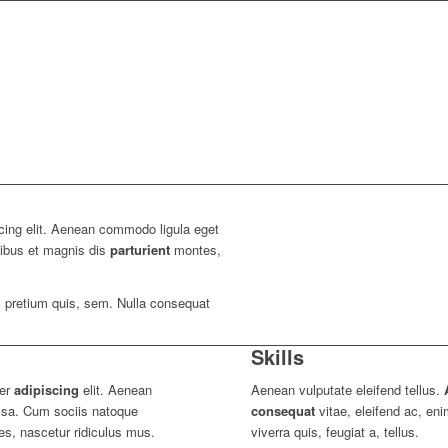
cing elit. Aenean commodo ligula eget
ibus et magnis dis
parturient
montes,
, pretium quis, sem. Nulla consequat
Skills
uer
adipiscing
elit. Aenean
Aenean vulputate eleifend tellus.
ssa. Cum sociis natoque
consequat
vitae, eleifend ac, en
es, nascetur ridiculus mus.
viverra quis, feugiat a, tellus.